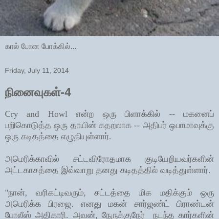
கால் போன போக்கில்...
Friday, July 11, 2014
நினைவுகள்-4
Cry and Howl என்ற ஒரு
பிளாக்கில்
--
மகனைப்
பறிகொடுத்த ஒரு தாயின் கதறலாக
-- அதிபர்
ஒபாமாவுக்கு
ஒரு கடிதத்தை எழுதியுள்ளார்
.
அமெரிக்காவில் சட்டவிரோதமாக குடியேறியவர்களின்
அட்டகாசத்தை இவ்வாறு தனது கடிதத்தில் வடித்துள்ளார்.
"நான், வரிகட்டிவரும், சட்டத்தை மிக மதிக்கும் ஒரு
அமெரிக்க பிரஜை. எனது மகன் சார்ஜண்ட் பிராண்டன்
போலீஸ் அதிகாரி. அவன், நேருக்குநேர் நடந்த கார்களின்