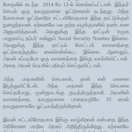
மோதலில் கடந்த 2014 மே 12-ல் கொல்லப்பட்டான். இந்தச்
செயல் ஒரு தவறுதலான ஓட்டுனரால் நடந்தது. அந்த
மோசமான ஓட்டுனரோ சட்டவிரோதமாக இந்த நாட்டுக்குள்
நுழைந்தவன். ஏற்கனவே பல குற்ற வழக்குகளில் தண்டனை
அனுபவித்தவன். அவனுக்கு இந்த நாட்டின் 'சமூக
பாதுகாப்பு நம்பர்' என்னும்
Social Security Number
இல்லை
.
அவனுக்கு இந்த நாட்டில் மோட்டார் வாகனத்தை
ஒட்டுவதற்குறிய லைசென்ஸ்கூட இல்லை
.
ஆனாலும்
,
அவன் எப்படியோ ஒரு வாகனத்தை
இங்கு வாங்கிவிட்டான்
.
அதை
அவன் பெயரில் பதிவும் செய்துவிட்டான்
.
அந்த பாதகனின் செயலால், நான் என் மகனை
இழந்துவிட்டேன். அந்த பாதகன் இந்த செயலை
செய்தபோது, மூன்றுமடங்கு குடித்திருத்தான். அவனின்
வாகனத்தை, தவறுதலான பாதைவழியே 35 மைல்
தவறுதலாகவே ஓட்டிவந்திருக்கிறான்.
இவன் சட்டவிரோதமாக இங்கு வாழ்கிறான் என்பதை இந்த
அரிசோனா மாநில அரசும் அறிந்திருக்கிறது. ஏற்கனவே